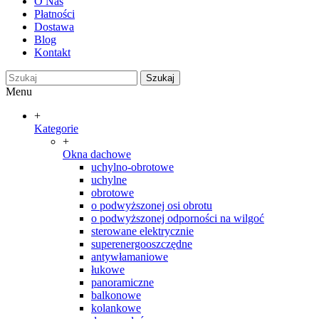
O Nas
Płatności
Dostawa
Blog
Kontakt
Szukaj
Menu
+
Kategorie
+
Okna dachowe
uchylno-obrotowe
uchylne
obrotowe
o podwyższonej osi obrotu
o podwyższonej odporności na wilgoć
sterowane elektrycznie
superenergooszczędne
antywłamaniowe
łukowe
panoramiczne
balkonowe
kolankowe