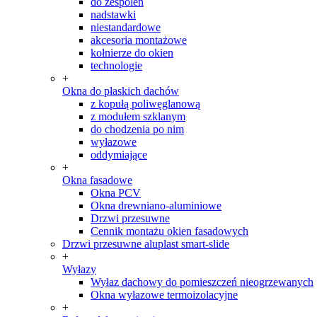
do zespoleń
nadstawki
niestandardowe
akcesoria montażowe
kołnierze do okien
technologie
+
Okna do płaskich dachów
z kopułą poliwęglanową
z modułem szklanym
do chodzenia po nim
wyłazowe
oddymiające
+
Okna fasadowe
Okna PCV
Okna drewniano-aluminiowe
Drzwi przesuwne
Cennik montażu okien fasadowych
Drzwi przesuwne aluplast smart-slide
+
Wyłazy
Wyłaz dachowy do pomieszczeń nieogrzewanych
Okna wyłazowe termoizolacyjne
+