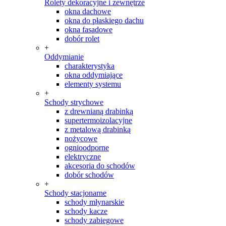
Rolety dekoracyjne i zewnętrze
okna dachowe
okna do płaskiego dachu
okna fasadowe
dobór rolet
+
Oddymianie
charakterystyka
okna oddymiające
elementy systemu
+
Schody strychowe
z drewnianą drabinką
supertermoizolacyjne
z metalową drabinką
nożycowe
ognioodporne
elektryczne
akcesoria do schodów
dobór schodów
+
Schody stacjonarne
schody młynarskie
schody kacze
schody zabiegowe