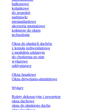
balkonowe
kolankowe
do zespoleń
nadstawki
niestandardowe
akcesoria montażowe
kołnierze do okien
technologie
Okna do płaskich dachów
z kopułą poliwęglanową
z modułem szklanym
do chodzenia po nim
wyłazowe
oddymiające
Okna fasadowe
Okna drewniano-aluminiowe
Wyłazy
Rolety dekoracyjne i zewnętrze
okna dachowe
okna do płaskiego dachu
okna fasadowe