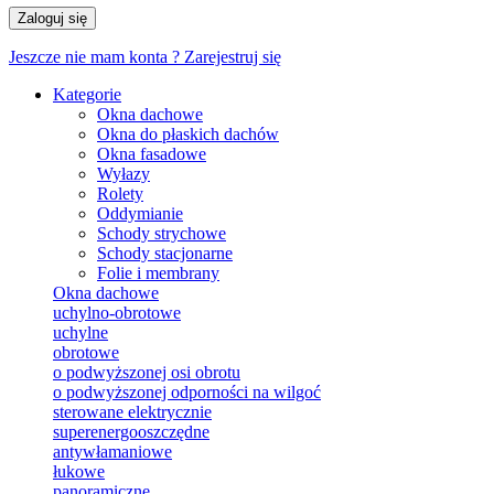
Zaloguj się
Jeszcze nie mam konta ?
Zarejestruj się
Kategorie
Okna dachowe
Okna do płaskich dachów
Okna fasadowe
Wyłazy
Rolety
Oddymianie
Schody strychowe
Schody stacjonarne
Folie i membrany
Okna dachowe
uchylno-obrotowe
uchylne
obrotowe
o podwyższonej osi obrotu
o podwyższonej odporności na wilgoć
sterowane elektrycznie
superenergooszczędne
antywłamaniowe
łukowe
panoramiczne