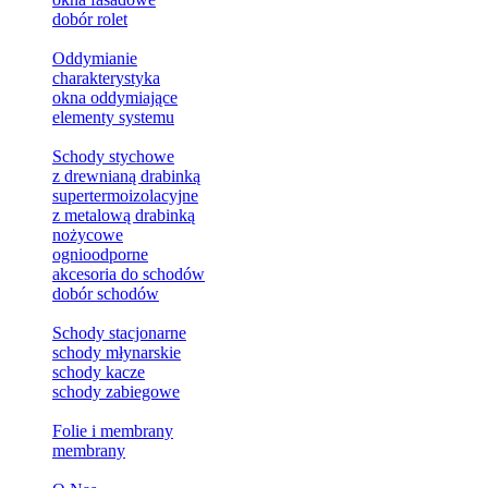
dobór rolet
Oddymianie
charakterystyka
okna oddymiające
elementy systemu
Schody stychowe
z drewnianą drabinką
supertermoizolacyjne
z metalową drabinką
nożycowe
ognioodporne
akcesoria do schodów
dobór schodów
Schody stacjonarne
schody młynarskie
schody kacze
schody zabiegowe
Folie i membrany
membrany