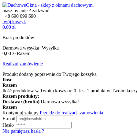
masz pytanie ? zadzwoń
+48
690 099 690
twój koszyk
0,00 zł
Brak produktów
Darmowa wysyłka!
Wysyłka
0,00 zł
Razem
Realizuj zamówienie
Produkt dodany poprawnie do Twojego koszyka
Ilość
Razem
Ilość produktów w Twoim koszyku:
0
.
Jest 1 produkt w Twoim kosz
Razem produkty:
Dostawa: (brutto)
Darmowa wysyłka!
Razem
Kontynuuj zakupy
Przejdź do realizacji zamówienia
E-mail
Hasło
Nie pamiętasz hasła ?