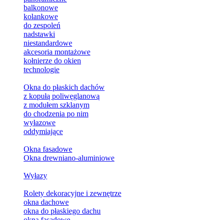
balkonowe
kolankowe
do zespoleń
nadstawki
niestandardowe
akcesoria montażowe
kołnierze do okien
technologie
Okna do płaskich dachów
z kopułą poliwęglanową
z modułem szklanym
do chodzenia po nim
wyłazowe
oddymiające
Okna fasadowe
Okna drewniano-aluminiowe
Wyłazy
Rolety dekoracyjne i zewnętrze
okna dachowe
okna do płaskiego dachu
okna fasadowe