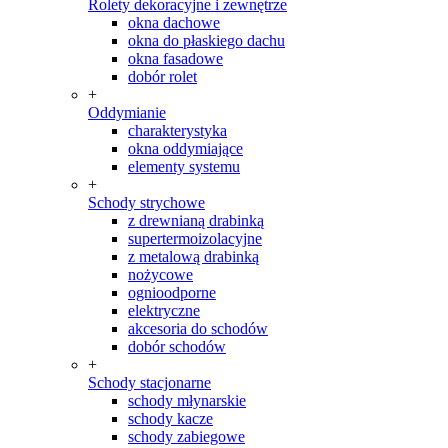
Rolety dekoracyjne i zewnętrze
okna dachowe
okna do płaskiego dachu
okna fasadowe
dobór rolet
+
Oddymianie
charakterystyka
okna oddymiające
elementy systemu
+
Schody strychowe
z drewnianą drabinką
supertermoizolacyjne
z metalową drabinką
nożycowe
ognioodporne
elektryczne
akcesoria do schodów
dobór schodów
+
Schody stacjonarne
schody młynarskie
schody kacze
schody zabiegowe