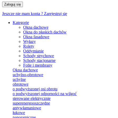
Zaloguj się
Jeszcze nie mam konta ?
Zarejestruj się
Kategorie
Okna dachowe
Okna do płaskich dachów
Okna fasadowe
Wyłazy
Rolety
Oddymianie
Schody strychowe
Schody stacjonarne
Folie i membrany
Okna dachowe
uchylno-obrotowe
uchylne
obrotowe
o podwyższonej osi obrotu
o podwyższonej odporności na wilgoć
sterowane elektrycznie
superenergooszczędne
antywłamaniowe
łukowe
panoramiczne