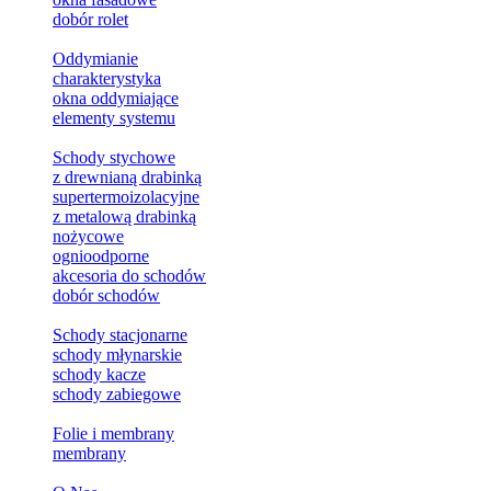
dobór rolet
Oddymianie
charakterystyka
okna oddymiające
elementy systemu
Schody stychowe
z drewnianą drabinką
supertermoizolacyjne
z metalową drabinką
nożycowe
ognioodporne
akcesoria do schodów
dobór schodów
Schody stacjonarne
schody młynarskie
schody kacze
schody zabiegowe
Folie i membrany
membrany