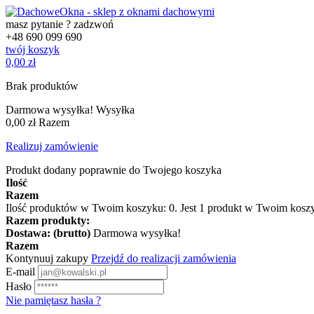
masz pytanie ? zadzwoń
+48
690 099 690
twój koszyk
0,00 zł
Brak produktów
Darmowa wysyłka!
Wysyłka
0,00 zł
Razem
Realizuj zamówienie
Produkt dodany poprawnie do Twojego koszyka
Ilość
Razem
Ilość produktów w Twoim koszyku:
0
.
Jest 1 produkt w Twoim kosz
Razem produkty:
Dostawa: (brutto)
Darmowa wysyłka!
Razem
Kontynuuj zakupy
Przejdź do realizacji zamówienia
E-mail
Hasło
Nie pamiętasz hasła ?