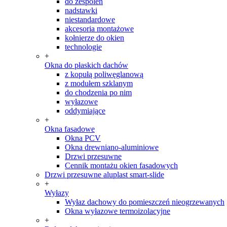
do zespoleń
nadstawki
niestandardowe
akcesoria montażowe
kołnierze do okien
technologie
+
Okna do płaskich dachów
z kopułą poliwęglanową
z modułem szklanym
do chodzenia po nim
wyłazowe
oddymiające
+
Okna fasadowe
Okna PCV
Okna drewniano-aluminiowe
Drzwi przesuwne
Cennik montażu okien fasadowych
Drzwi przesuwne aluplast smart-slide
+
Wyłazy
Wyłaz dachowy do pomieszczeń nieogrzewanych
Okna wyłazowe termoizolacyjne
+