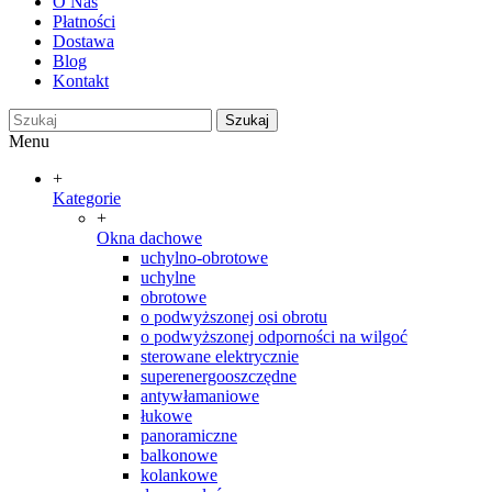
O Nas
Płatności
Dostawa
Blog
Kontakt
Szukaj
Menu
+
Kategorie
+
Okna dachowe
uchylno-obrotowe
uchylne
obrotowe
o podwyższonej osi obrotu
o podwyższonej odporności na wilgoć
sterowane elektrycznie
superenergooszczędne
antywłamaniowe
łukowe
panoramiczne
balkonowe
kolankowe