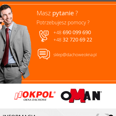
Masz
pytanie
?
Potrzebujesz pomocy ?
690 099 690
+48
32 720 69 22
+48
sklep@dachoweokna.pl