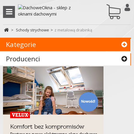
twó
kos
0
zł
>
Schody strychowe
>
z metalową drabinką
Kategorie
Producenci