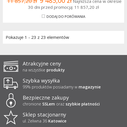
9 485,00 zł
11 857,20 zł
Najniższa cena w okresie
30 dni przed promocją:
11 857,20 zł
DODAJ DO PORÓWANIA
Pokazuje 1 - 23 z 23 elementów
Atrakcyjne ceny
na wszystkie
produkty
Szybka wysyłka
99% produktów posiadamy w
magazynie
Bezpieczne zakupy
chronione
SSLem
oraz
szybkie płatności
Sklep stacjonarny
ul. Żeliwna 36
Katowice