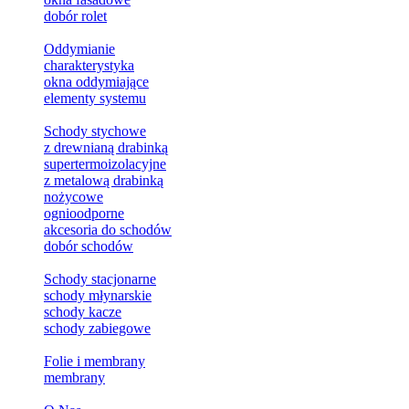
dobór rolet
Oddymianie
charakterystyka
okna oddymiające
elementy systemu
Schody stychowe
z drewnianą drabinką
supertermoizolacyjne
z metalową drabinką
nożycowe
ognioodporne
akcesoria do schodów
dobór schodów
Schody stacjonarne
schody młynarskie
schody kacze
schody zabiegowe
Folie i membrany
membrany