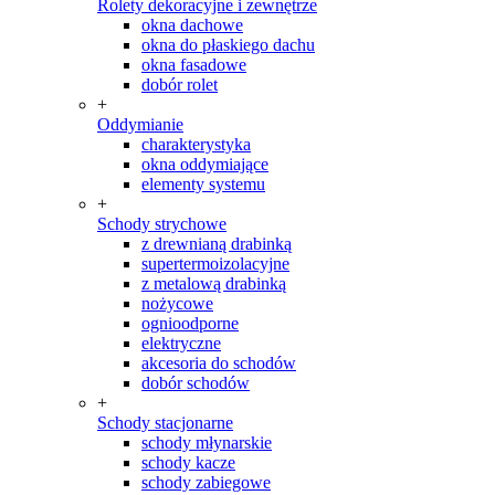
Rolety dekoracyjne i zewnętrze
okna dachowe
okna do płaskiego dachu
okna fasadowe
dobór rolet
+
Oddymianie
charakterystyka
okna oddymiające
elementy systemu
+
Schody strychowe
z drewnianą drabinką
supertermoizolacyjne
z metalową drabinką
nożycowe
ognioodporne
elektryczne
akcesoria do schodów
dobór schodów
+
Schody stacjonarne
schody młynarskie
schody kacze
schody zabiegowe