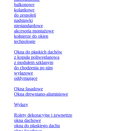
balkonowe
kolankowe
do zespoleń
nadstawki
niestandardowe
akcesoria montażowe
kołnierze do okien
technologie
Okna do płaskich dachów
z kopułą poliwęglanową
z modułem szklanym
do chodzenia po nim
wyłazowe
oddymiające
Okna fasadowe
Okna drewniano-aluminiowe
Wyłazy
Rolety dekoracyjne i zewnętrze
okna dachowe
okna do płaskiego dachu
okna fasadowe