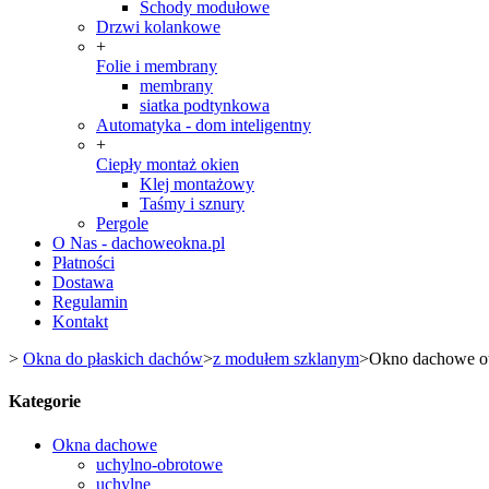
Schody modułowe
Drzwi kolankowe
+
Folie i membrany
membrany
siatka podtynkowa
Automatyka - dom inteligentny
+
Ciepły montaż okien
Klej montażowy
Taśmy i sznury
Pergole
O Nas - dachoweokna.pl
Płatności
Dostawa
Regulamin
Kontakt
>
Okna do płaskich dachów
>
z modułem szklanym
>
Okno dachowe 
Kategorie
Okna dachowe
uchylno-obrotowe
uchylne