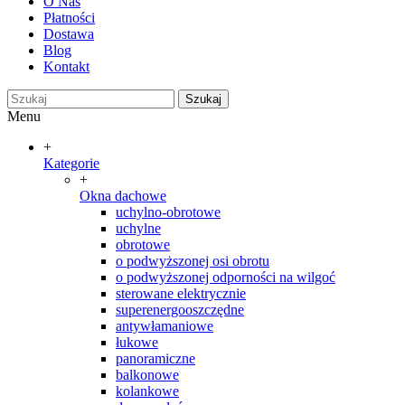
O Nas
Płatności
Dostawa
Blog
Kontakt
Szukaj
Menu
+
Kategorie
+
Okna dachowe
uchylno-obrotowe
uchylne
obrotowe
o podwyższonej osi obrotu
o podwyższonej odporności na wilgoć
sterowane elektrycznie
superenergooszczędne
antywłamaniowe
łukowe
panoramiczne
balkonowe
kolankowe