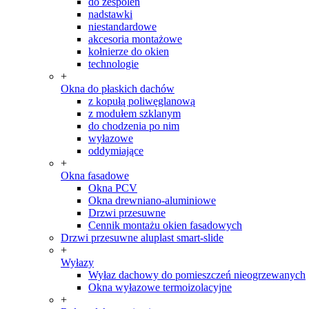
do zespoleń
nadstawki
niestandardowe
akcesoria montażowe
kołnierze do okien
technologie
+
Okna do płaskich dachów
z kopułą poliwęglanową
z modułem szklanym
do chodzenia po nim
wyłazowe
oddymiające
+
Okna fasadowe
Okna PCV
Okna drewniano-aluminiowe
Drzwi przesuwne
Cennik montażu okien fasadowych
Drzwi przesuwne aluplast smart-slide
+
Wyłazy
Wyłaz dachowy do pomieszczeń nieogrzewanych
Okna wyłazowe termoizolacyjne
+