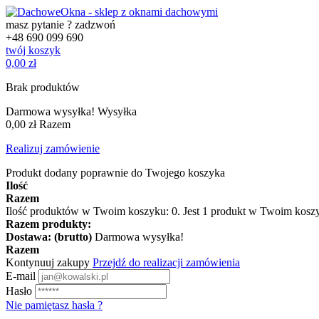
masz pytanie ? zadzwoń
+48
690 099 690
twój koszyk
0,00 zł
Brak produktów
Darmowa wysyłka!
Wysyłka
0,00 zł
Razem
Realizuj zamówienie
Produkt dodany poprawnie do Twojego koszyka
Ilość
Razem
Ilość produktów w Twoim koszyku:
0
.
Jest 1 produkt w Twoim kosz
Razem produkty:
Dostawa: (brutto)
Darmowa wysyłka!
Razem
Kontynuuj zakupy
Przejdź do realizacji zamówienia
E-mail
Hasło
Nie pamiętasz hasła ?