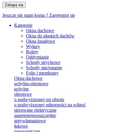
Zaloguj się
Jeszcze nie mam konta ?
Zarejestruj się
Kategorie
Okna dachowe
Okna do płaskich dachów
Okna fasadowe
Wyłazy
Rolety
Oddymianie
Schody strychowe
Schody stacjonarne
Folie i membrany
Okna dachowe
uchylno-obrotowe
uchylne
obrotowe
o podwyższonej osi obrotu
o podwyższonej odporności na wilgoć
sterowane elektrycznie
superenergooszczędne
antywłamaniowe
łukowe
panoramiczne