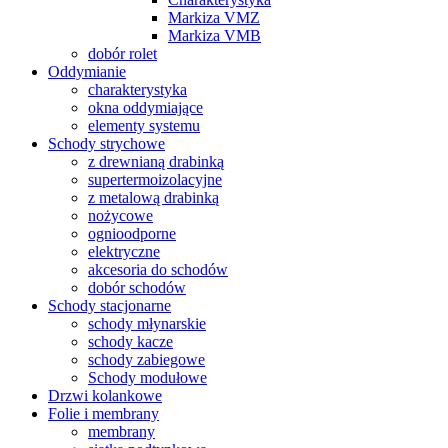
Markiza VMZ
Markiza VMB
dobór rolet
Oddymianie
charakterystyka
okna oddymiające
elementy systemu
Schody strychowe
z drewnianą drabinką
supertermoizolacyjne
z metalową drabinką
nożycowe
ognioodporne
elektryczne
akcesoria do schodów
dobór schodów
Schody stacjonarne
schody młynarskie
schody kacze
schody zabiegowe
Schody modułowe
Drzwi kolankowe
Folie i membrany
membrany