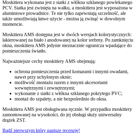
Moskitiera wykonana jest z siatki z włókna szklanego powlekanego
PCV. Siatka jest zwinięta na wałku, a moskitiera jest wyposażona w
aluminiowe prowadnice. Te nie tylko zapewniają szczelność, ale
także umożliwiają łatwe użycie - można ją zwinąć w dowolnym
momencie.
Moskitiera AMS dostępna jest w dwóch wersjach kolorystycznych:
lakierowanej na biało i anodowanej na kolor srebrny. Po zamknięciu
okna, moskitiera AMS jedynie nieznacznie ogranicza wpadające do
pomieszczenia światło.
Najważniejsze cechy moskitiery AMS obejmują:
ochrona pomieszczenia przed komarami i innymi owadami,
nawet przy uchylonym oknie;
możliwość montażu razem z innymi akcesoriami
wewnętrznymi i zewnętrznymi;
wykonanie z siatki z włókna szklanego pokrytego PVC;
montaż do szpalety, a nie bezpośrednio do okna.
Moskitiera AMS jest obsługiwana ręcznie. W przypadku moskitiery
zamontowanej na wysokości, do jej obsługi służy uniwersalny
drążek ZST.
Bądź pierwszym który napisze recenzję!