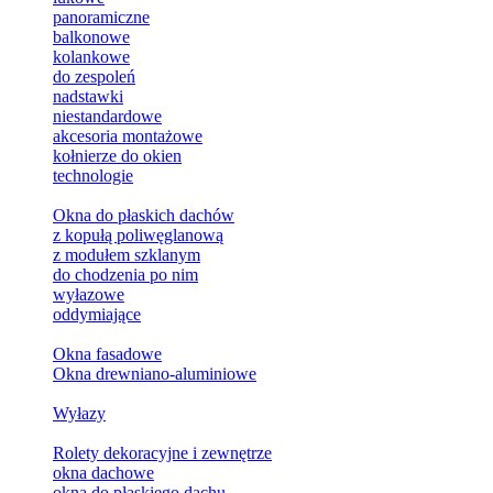
panoramiczne
balkonowe
kolankowe
do zespoleń
nadstawki
niestandardowe
akcesoria montażowe
kołnierze do okien
technologie
Okna do płaskich dachów
z kopułą poliwęglanową
z modułem szklanym
do chodzenia po nim
wyłazowe
oddymiające
Okna fasadowe
Okna drewniano-aluminiowe
Wyłazy
Rolety dekoracyjne i zewnętrze
okna dachowe
okna do płaskiego dachu