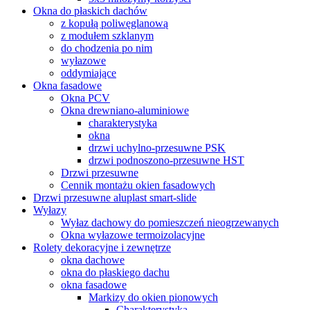
Okna do płaskich dachów
z kopułą poliwęglanową
z modułem szklanym
do chodzenia po nim
wyłazowe
oddymiające
Okna fasadowe
Okna PCV
Okna drewniano-aluminiowe
charakterystyka
okna
drzwi uchylno-przesuwne PSK
drzwi podnoszono-przesuwne HST
Drzwi przesuwne
Cennik montażu okien fasadowych
Drzwi przesuwne aluplast smart-slide
Wyłazy
Wyłaz dachowy do pomieszczeń nieogrzewanych
Okna wyłazowe termoizolacyjne
Rolety dekoracyjne i zewnętrze
okna dachowe
okna do płaskiego dachu
okna fasadowe
Markizy do okien pionowych
Charakterystyka