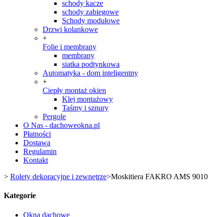
schody kacze
schody zabiegowe
Schody modułowe
Drzwi kolankowe
+
Folie i membrany
membrany
siatka podtynkowa
Automatyka - dom inteligentny
+
Ciepły montaż okien
Klej montażowy
Taśmy i sznury
Pergole
O Nas - dachoweokna.pl
Płatności
Dostawa
Regulamin
Kontakt
>
Rolety dekoracyjne i zewnętrze
>
Moskitiera FAKRO AMS 9010
Kategorie
Okna dachowe