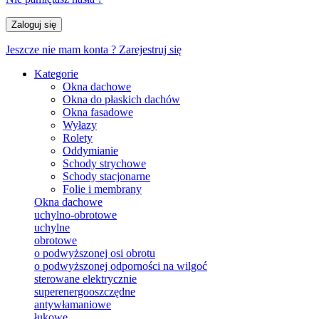
Zaloguj się
Jeszcze nie mam konta ?
Zarejestruj się
Kategorie
Okna dachowe
Okna do płaskich dachów
Okna fasadowe
Wyłazy
Rolety
Oddymianie
Schody strychowe
Schody stacjonarne
Folie i membrany
Okna dachowe
uchylno-obrotowe
uchylne
obrotowe
o podwyższonej osi obrotu
o podwyższonej odporności na wilgoć
sterowane elektrycznie
superenergooszczędne
antywłamaniowe
łukowe