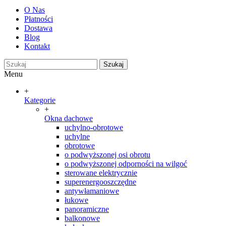
O Nas
Płatności
Dostawa
Blog
Kontakt
Szukaj
Menu
+
Kategorie
+
Okna dachowe
uchylno-obrotowe
uchylne
obrotowe
o podwyższonej osi obrotu
o podwyższonej odporności na wilgoć
sterowane elektrycznie
superenergooszczędne
antywłamaniowe
łukowe
panoramiczne
balkonowe