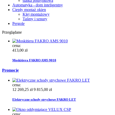
siatka podtynkowa
Automatyka - dom inteligentny
Ciepły montaż okien
Klej montażowy
Taśmy i sznury
Pergole
Przeglądane
cena:
413,00 zł
Moskitiera FAKRO AMS 9010
Promocje
cena:
12 269,25 zł
9 815,00 zł
Elektryczne schody strychowe FAKRO LET
cena: