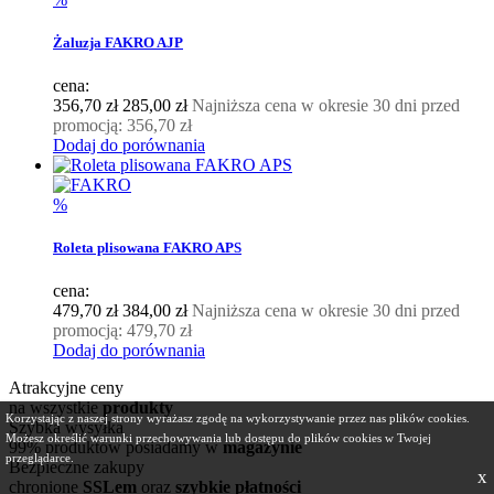
Żaluzja FAKRO AJP
cena:
356,70 zł
285,00 zł
Najniższa cena w okresie 30 dni przed
promocją:
356,70 zł
Dodaj do porównania
%
Roleta plisowana FAKRO APS
cena:
479,70 zł
384,00 zł
Najniższa cena w okresie 30 dni przed
promocją:
479,70 zł
Dodaj do porównania
Atrakcyjne ceny
na wszystkie
produkty
Korzystając z naszej strony wyrażasz zgodę na wykorzystywanie przez nas plików cookies.
Szybka wysyłka
Możesz określić warunki przechowywania lub dostępu do plików cookies w Twojej
99% produktów posiadamy w
magazynie
przeglądarce.
Bezpieczne zakupy
x
chronione
SSLem
oraz
szybkie płatności