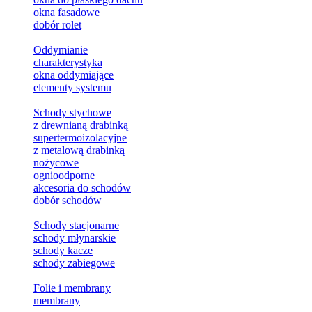
okna fasadowe
dobór rolet
Oddymianie
charakterystyka
okna oddymiające
elementy systemu
Schody stychowe
z drewnianą drabinką
supertermoizolacyjne
z metalową drabinką
nożycowe
ognioodporne
akcesoria do schodów
dobór schodów
Schody stacjonarne
schody młynarskie
schody kacze
schody zabiegowe
Folie i membrany
membrany