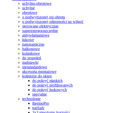
uchylno-obrotowe
uchylne
obrotowe
o podwyższonej osi obrotu
o podwyższonej odporności na wilgoć
sterowane elektrycznie
superenergooszczędne
antywłamaniowe
łukowe
panoramiczne
balkonowe
kolankowe
do zespoleń
nadstawki
niestandardowe
akcesoria montażowe
kołnierze do okien
do pokryć płaskich
do pokryć profilowanych
do pokryć łuskowych
specjalne
technologie
thermoPro
topSafe
3x3 mnożymy korzyści