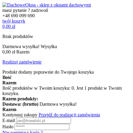
masz pytanie ? zadzwoń
+48
690 099 690
twój koszyk
0,00 zł
Brak produktów
Darmowa wysyłka!
Wysyłka
0,00 zł
Razem
Realizuj zamówienie
Produkt dodany poprawnie do Twojego koszyka
Ilość
Razem
Ilość produktów w Twoim koszyku:
0
.
Jest 1 produkt w Twoim
koszyku.
Razem produkty:
Dostawa: (brutto)
Darmowa wysyłka!
Razem
Kontynuuj zakupy
Przejdź do realizacji zamówienia
E-mail
Hasło
Nie pamiętasz hasła ?