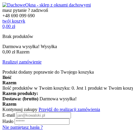
masz pytanie ? zadzwoń
+48
690 099 690
twój koszyk
0,00 zł
Brak produktów
Darmowa wysyłka!
Wysyłka
0,00 zł
Razem
Realizuj zamówienie
Produkt dodany poprawnie do Twojego koszyka
Ilość
Razem
Ilość produktów w Twoim koszyku:
0
.
Jest 1 produkt w Twoim kosz
Razem produkty:
Dostawa: (brutto)
Darmowa wysyłka!
Razem
Kontynuuj zakupy
Przejdź do realizacji zamówienia
E-mail
Hasło
Nie pamiętasz hasła ?