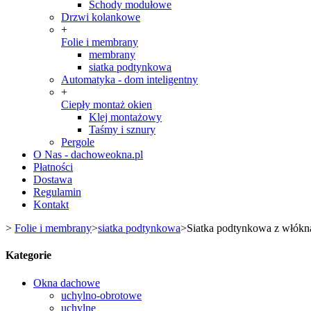
Schody modułowe
Drzwi kolankowe
+
Folie i membrany
membrany
siatka podtynkowa
Automatyka - dom inteligentny
+
Ciepły montaż okien
Klej montażowy
Taśmy i sznury
Pergole
O Nas - dachoweokna.pl
Płatności
Dostawa
Regulamin
Kontakt
>
Folie i membrany
>
siatka podtynkowa
>
Siatka podtynkowa z włókn
Kategorie
Okna dachowe
uchylno-obrotowe
uchylne