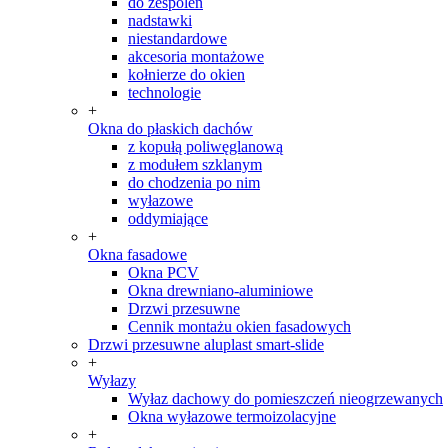
do zespoleń
nadstawki
niestandardowe
akcesoria montażowe
kołnierze do okien
technologie
+
Okna do płaskich dachów
z kopułą poliwęglanową
z modułem szklanym
do chodzenia po nim
wyłazowe
oddymiające
+
Okna fasadowe
Okna PCV
Okna drewniano-aluminiowe
Drzwi przesuwne
Cennik montażu okien fasadowych
Drzwi przesuwne aluplast smart-slide
+
Wyłazy
Wyłaz dachowy do pomieszczeń nieogrzewanych
Okna wyłazowe termoizolacyjne
+