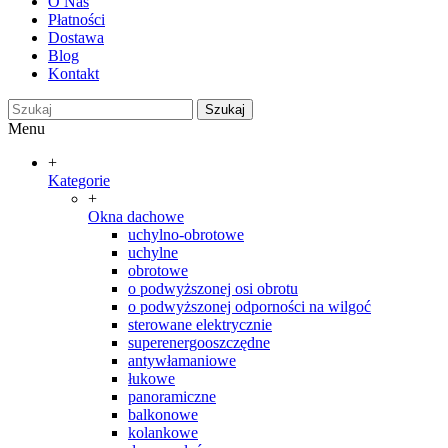
O Nas
Płatności
Dostawa
Blog
Kontakt
Szukaj
Menu
+
Kategorie
+
Okna dachowe
uchylno-obrotowe
uchylne
obrotowe
o podwyższonej osi obrotu
o podwyższonej odporności na wilgoć
sterowane elektrycznie
superenergooszczędne
antywłamaniowe
łukowe
panoramiczne
balkonowe
kolankowe