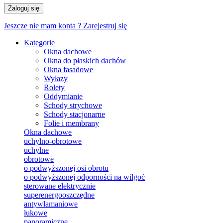
Zaloguj się
Jeszcze nie mam konta ?
Zarejestruj się
Kategorie
Okna dachowe
Okna do płaskich dachów
Okna fasadowe
Wyłazy
Rolety
Oddymianie
Schody strychowe
Schody stacjonarne
Folie i membrany
Okna dachowe
uchylno-obrotowe
uchylne
obrotowe
o podwyższonej osi obrotu
o podwyższonej odporności na wilgoć
sterowane elektrycznie
superenergooszczędne
antywłamaniowe
łukowe
panoramiczne