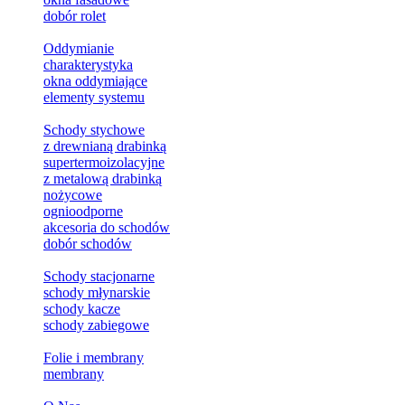
dobór rolet
Oddymianie
charakterystyka
okna oddymiające
elementy systemu
Schody stychowe
z drewnianą drabinką
supertermoizolacyjne
z metalową drabinką
nożycowe
ognioodporne
akcesoria do schodów
dobór schodów
Schody stacjonarne
schody młynarskie
schody kacze
schody zabiegowe
Folie i membrany
membrany