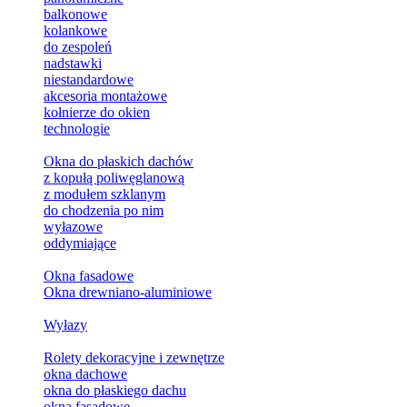
balkonowe
kolankowe
do zespoleń
nadstawki
niestandardowe
akcesoria montażowe
kołnierze do okien
technologie
Okna do płaskich dachów
z kopułą poliwęglanową
z modułem szklanym
do chodzenia po nim
wyłazowe
oddymiające
Okna fasadowe
Okna drewniano-aluminiowe
Wyłazy
Rolety dekoracyjne i zewnętrze
okna dachowe
okna do płaskiego dachu
okna fasadowe