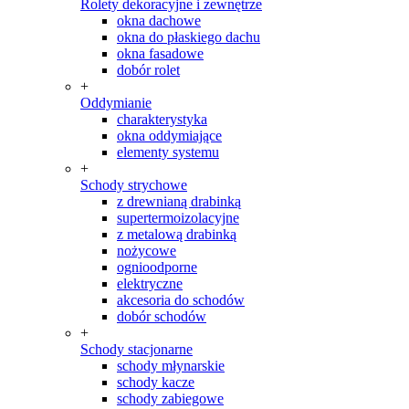
Rolety dekoracyjne i zewnętrze
okna dachowe
okna do płaskiego dachu
okna fasadowe
dobór rolet
+
Oddymianie
charakterystyka
okna oddymiające
elementy systemu
+
Schody strychowe
z drewnianą drabinką
supertermoizolacyjne
z metalową drabinką
nożycowe
ognioodporne
elektryczne
akcesoria do schodów
dobór schodów
+
Schody stacjonarne
schody młynarskie
schody kacze
schody zabiegowe