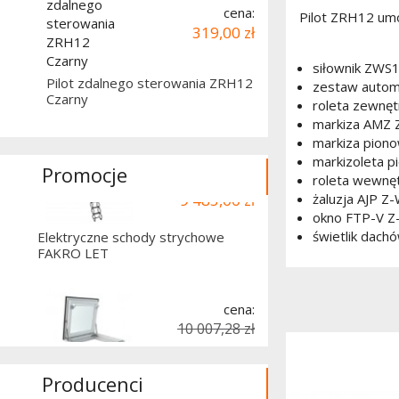
Okno na dach płaski Walk-on OKPOL
cena:
Pilot ZRH12 umo
PGX A5
319,00 zł
siłownik ZWS
cena:
Pilot zdalnego sterowania ZRH12
zestaw autom
11 857,20 zł
Czarny
roleta zewnęt
9 485,00 zł
markiza AMZ 
markiza pion
Elektryczne schody strychowe
markizoleta 
FAKRO LET
Promocje
roleta wewnę
żaluzja AJP Z
okno FTP-V Z
cena:
świetlik dach
10 007,28 zł
7 205,00 zł
Okno wyłazowe do dachów płaskich
FAKRO DRF DU6
cena:
Producenci
10 245,90 zł