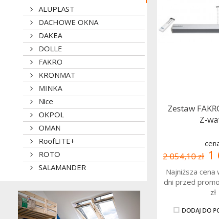
7 172,00 zł
ALUPLAST
DACHOWE OKNA
Okno na dach płaski OKPOL PGX A4
DAKEA
DOLLE
cena:
FAKRO
8 923,65 zł
KRONMAT
7 138,00 zł
MINKA
Schody strychowe FAKRO LMF wys.
Nice
Zestaw FAKR
305
OKPOL
Z-wa
OMAN
cena:
RoofLITE+
cena
9 217,62 zł
1 
ROTO
2 054,10 zł
6 636,00 zł
SALAMANDER
Najniższa cena 
dni przed promo
Okno dachowe przystosowane do
chodzenia po nim FAKRO DXW DW6
zł
DODAJ DO 