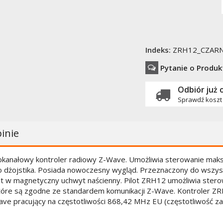
Indeks:
ZRH12_CZAR
Pytanie o Produk
Odbiór
już 
Sprawdź koszt 
inie
okanałowy kontroler radiowy Z-Wave. Umożliwia sterowanie mak
 dżojstika. Posiada nowoczesny wygląd. Przeznaczony do wszys
 w magnetyczny uchwyt naścienny. Pilot ZRH12 umożliwia sterow
tóre są zgodne ze standardem komunikacji Z-Wave. Kontroler Z
ave pracujący na częstotliwości 868,42 MHz EU (częstotliwość za