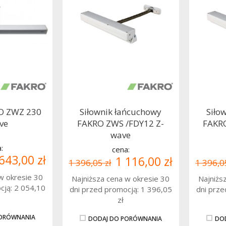
O ZWZ 230
Siłownik łańcuchowy
Siło
ve
FAKRO ZWS /FDY12 Z-
FAKRO
wave
:
cena:
643,00 zł
1 116,00 zł
1 396,05 zł
1 396,0
w okresie 30
Najniższa cena w okresie 30
Najniżs
cją:
2 054,10
dni przed promocją:
1 396,05
dni prz
zł
PORÓWNANIA
DODAJ DO PORÓWNANIA
DO