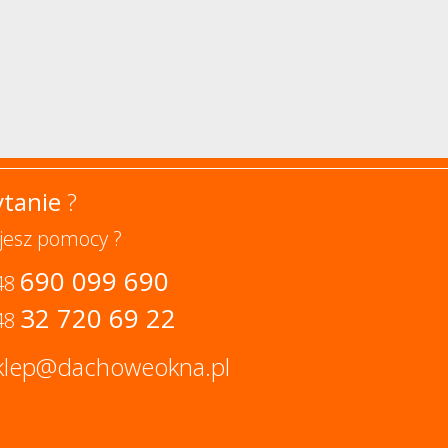
ytanie
?
jesz pomocy ?
690 099 690
48
32 720 69 22
48
klep@dachoweokna.pl