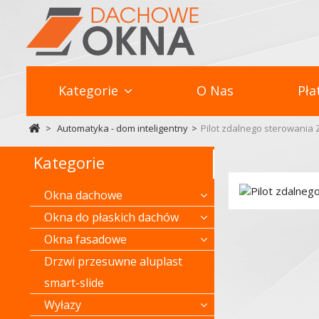
Kategorie
O Nas
Pła
>
Automatyka - dom inteligentny
>
Pilot zdalnego sterowania
Kategorie
Okna dachowe
Okna do płaskich dachów
Okna fasadowe
Drzwi przesuwne aluplast
smart-slide
Wyłazy