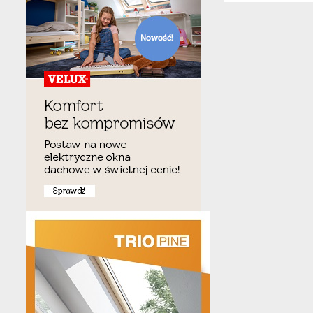
cena:
9 088,47 zł
6 543,00 zł
Okno dachowe otwierane
elektrycznie FAKRO DEF DU8
cena:
8 062,65 zł
6 450,00 zł
Schody strychowe FAKRO LMF 120
cena:
8 311,11 zł
5 983,00 zł
Okno dachowe otwierane
elektrycznie FAKRO DEC-C U8