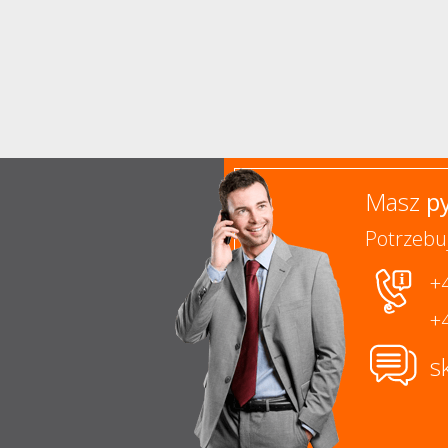
Masz
p
Potrzebu
+
+
s