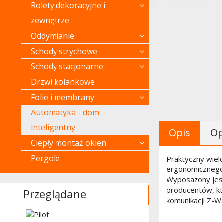
Rolety dekoracyjne i
zewnętrze
Oddymianie
Schody strychowe
Schody stacjonarne
Drzwi kolankowe
Folie i membrany
Automatyka - dom
inteligentny
Opis
Op
Ciepły montaż okien
Pergole
Praktyczny wiel
ergonomicznego
Wyposażony jest
cena:
producentów, k
Przeglądane
7 966,71 zł
komunikacji Z-W
5 577,00 zł