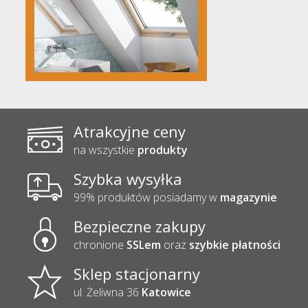
cena:
8 081,10 zł
5 656,00 zł
Okno dachowe FAKRO FTT U8
Atrakcyjne ceny
cena:
7 966,71 zł
na wszystkie
produkty
5 577,00 zł
Szybka wysyłka
Okno na dach płaski Walk-on OKPOL
99% produktów posiadamy w
magazynie
PGX A5
Bezpieczne zakupy
chronione
SSLem
oraz
szybkie płatności
cena:
11 857,20 zł
Sklep stacjonarny
9 485,00 zł
ul. Żeliwna 36
Katowice
Elektryczne schody strychowe