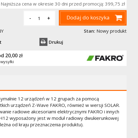
Najniższa cena w okresie 30 dni przed promocją:
399,75 zł
Dodaj do koszyka
-
+
NY
Stan:
Nowy produkt
t
Drukuj
od 20,00 zł
wysyłki
symalnie 12 urządzeń w 12 grupach za pomocą
tkich urządzeń Z-Wave FAKRO, również w wersji SOLAR.
anie radiowe akcesoriami elektrycznymi FAKRO i innych
RH12 wyposażony jest w moduł radiowy dwukierunkowej
leżna od kraju przeznaczenia produktu).