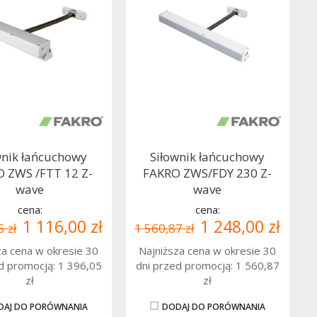
wnik łańcuchowy
Siłownik łańcuchowy
 ZWS /FTT 12 Z-
FAKRO ZWS/FDY 230 Z-
wave
wave
cena:
cena:
1 116,00 zł
1 248,00 zł
5 zł
1 560,87 zł
za cena w okresie 30
Najniższa cena w okresie 30
ed promocją:
1 396,05
dni przed promocją:
1 560,87
zł
zł
DAJ DO PORÓWNANIA
DODAJ DO PORÓWNANIA